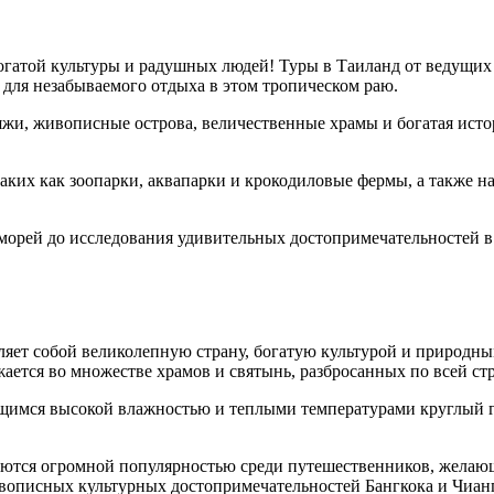
огатой культуры и радушных людей! Туры в Таиланд от ведущих т
 для незабываемого отдыха в этом тропическом раю.
яжи, живописные острова, величественные храмы и богатая исто
таких как зоопарки, аквапарки и крокодиловые фермы, а также н
орей до исследования удивительных достопримечательностей в 
яет собой великолепную страну, богатую культурой и природны
ется во множестве храмов и святынь, разбросанных по всей стр
имся высокой влажностью и теплыми температурами круглый год
уются огромной популярностью среди путешественников, желающ
вописных культурных достопримечательностей Бангкока и Чианг