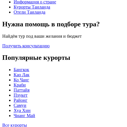
Информация о стране
Курорты Таиланда
Отели Таиланда
Нужна помощь в подборе тура?
Найдём тур под ваши желания и бюджет
Получить консультацию
Популярные курорты
Бангкок
Као Лак
Ко Чанг
Краби
Паттайя
Пхукет
Районг
Самуи
Хуа Хин
Чианг Май
Все курорты