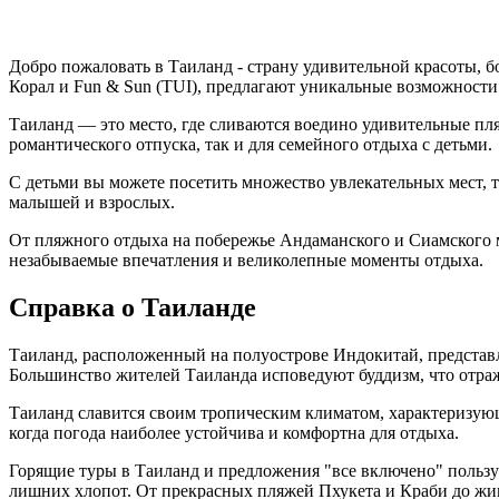
Добро пожаловать в Таиланд - страну удивительной красоты, б
Корал и Fun & Sun (TUI), предлагают уникальные возможности
Таиланд — это место, где сливаются воедино удивительные пл
романтического отпуска, так и для семейного отдыха с детьми.
С детьми вы можете посетить множество увлекательных мест, 
малышей и взрослых.
От пляжного отдыха на побережье Андаманского и Сиамского м
незабываемые впечатления и великолепные моменты отдыха.
Справка о Таиланде
Таиланд, расположенный на полуострове Индокитай, представл
Большинство жителей Таиланда исповедуют буддизм, что отража
Таиланд славится своим тропическим климатом, характеризующ
когда погода наиболее устойчива и комфортна для отдыха.
Горящие туры в Таиланд и предложения "все включено" польз
лишних хлопот. От прекрасных пляжей Пхукета и Краби до жи