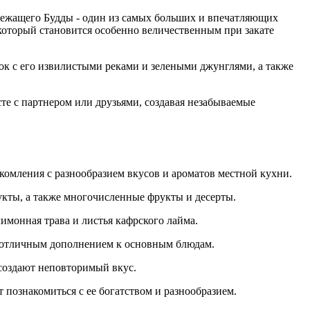
 Лежащего Будды - один из самых больших и впечатляющих
который становится особенно величественным при закате
к с его извилистыми реками и зелеными джунглями, а также
те с партнером или друзьями, создавая незабываемые
комления с разнообразием вкусов и ароматов местной кухни.
укты, а также многочисленные фрукты и десерты.
имонная трава и листья кафрского лайма.
ся отличным дополнением к основным блюдам.
 создают неповторимый вкус.
 познакомиться с ее богатством и разнообразием.