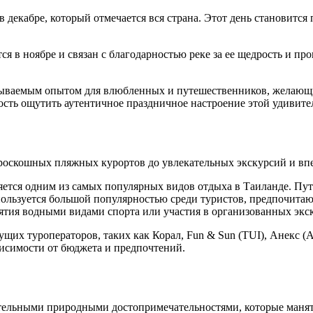
декабре, который отмечается вся страна. Этот день становится
я в ноябре и связан с благодарностью реке за ее щедрость и пр
абываемым опытом для влюбленных и путешественников, желающи
сть ощутить аутентичное праздничное настроение этой удивите
 роскошных пляжных курортов до увлекательных экскурсий и в
яется одним из самых популярных видов отдыха в Таиланде. Пу
ользуется большой популярностью среди туристов, предпочитаю
ятия водными видами спорта или участия в организованных экс
щих туроператоров, таких как Корал, Fun & Sun (TUI), Анекс (A
исимости от бюджета и предпочтений.
ительными природными достопримечательностями, которые манят 