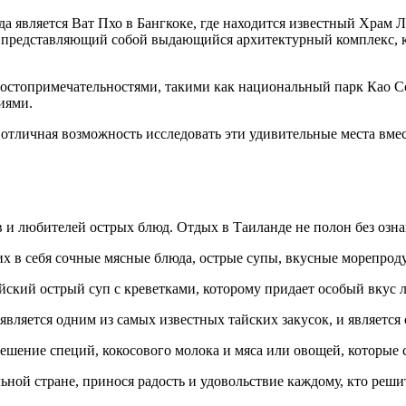
а является Ват Пхо в Бангкоке, где находится известный Храм
н, представляющий собой выдающийся архитектурный комплекс, 
стопримечательностями, такими как национальный парк Као Со
иями.
 отличная возможность исследовать эти удивительные места вмес
 и любителей острых блюд. Отдых в Таиланде не полон без озна
х в себя сочные мясные блюда, острые супы, вкусные морепрод
йский острый суп с креветками, которому придает особый вкус л
 является одним из самых известных тайских закусок, и являет
мешение специй, кокосового молока и мяса или овощей, которые
ной стране, принося радость и удовольствие каждому, кто решит